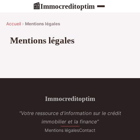
Immocreditoptim
📰
Accueil
›
Mentions légales
Mentions légales
Immocreditoptim
“Votre ressource d'information sur le crédit
immobilier et la finance”
Mentions légales
Contact